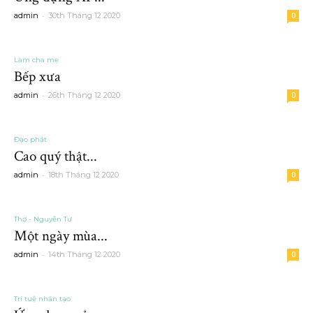
-
admin
30th Tháng 12 2020
0
Làm cha mẹ
Bếp xưa
-
admin
26th Tháng 12 2020
0
Đạo phật
Cao quý thật...
-
admin
18th Tháng 12 2020
0
Thơ - Nguyễn Tư
Một ngày mùa...
-
admin
14th Tháng 12 2020
0
Trí tuệ nhân tạo