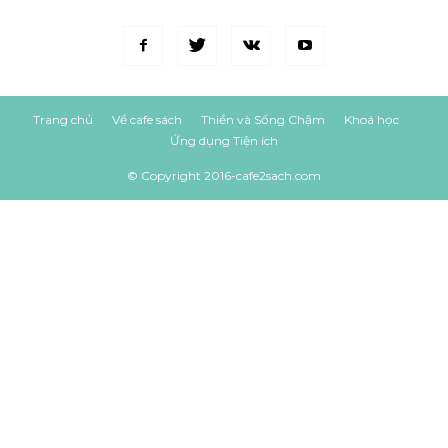
Trang chủ
Về cafe sách
Thiền và Sống Chậm
Khoá học
Ứng dụng Tiện ích
© Copyright 2016-cafe2sach.com