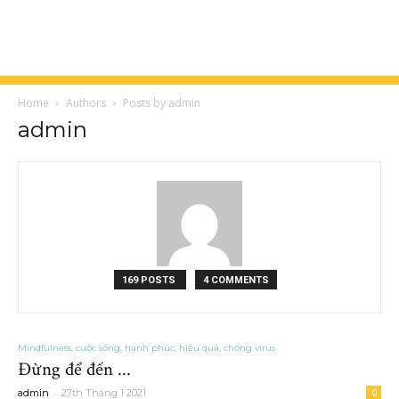
Home
Authors
Posts by admin
admin
169 POSTS
4 COMMENTS
Mindfulness, cuộc sống, hạnh phúc, hiệu quả, chống virus
Đừng để đến ...
-
admin
27th Tháng 1 2021
0