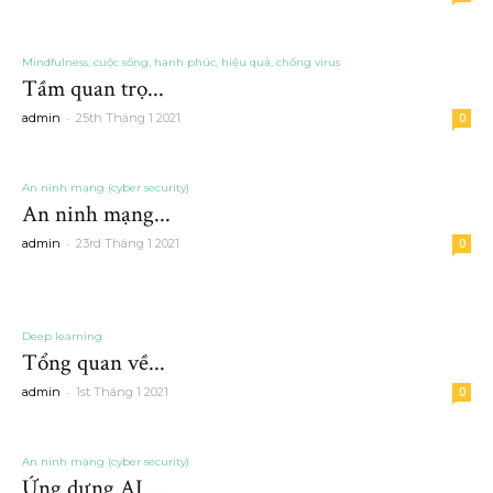
Mindfulness, cuộc sống, hạnh phúc, hiệu quả, chống virus
Tầm quan trọ...
-
admin
25th Tháng 1 2021
0
An ninh mạng (cyber security)
An ninh mạng...
-
admin
23rd Tháng 1 2021
0
Deep learning
Tổng quan về...
-
admin
1st Tháng 1 2021
0
An ninh mạng (cyber security)
Ứng dựng AI ...