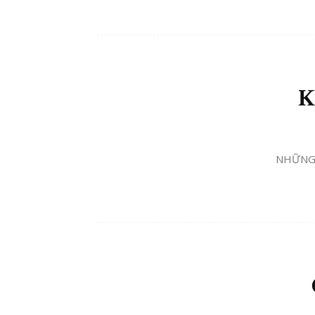
K
NHỮNG 