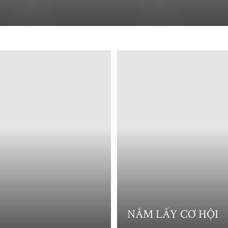
Pháp thoại làng mai
Quán cafe
Review Phim
Sách
Seoul 2024
ễn Tư
Thơ Lưu Quang Vũ - Xuân Quỳnh
Thơ Nguyễn Bính
Tiếng Hàn
Trí tuệ nhân tạo
Triết học Ohso
Trốn chạy tình yêu
Viết
NẮM LẤY CƠ HỘI