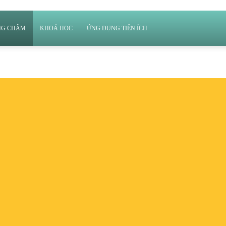
NG CHẬM
KHOÁ HỌC
ỨNG DỤNG TIỆN ÍCH
SIGN IN / JOIN
TRANG CHỦ
V