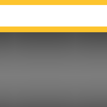
ảm âm sáo trúc
Chuyện của bạn tôi
Cuộc sống
Deep learning
derated Learning
Giáo dục
Hạnh phúc máu
Hệ thống khuyến nghị AI
 mại khủng
Kiếm tiền Bitcoin
Làm cha mẹ
Lão tử
Linh tinh
Máy tính lượng tử
us
Mỹ Tâm
Nghiên cứu khoa học
Ngôn ngữ C#