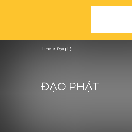
Home
Đạo phật
ĐẠO PHẬT
Ẩm thực
An ninh mạng (cyber security)
Blogs
C
Du học
Đạo phật
Độc thân
English Diary
Fe
Học máy cơ bản
Học tiếng anh
Joomla
Khuyến
Luật hấp dẫn
Lý thuyết mật mã và An toàn thông tin
Mindfulness, cuộc sống, hạnh phúc, hiệu quả, chống vir