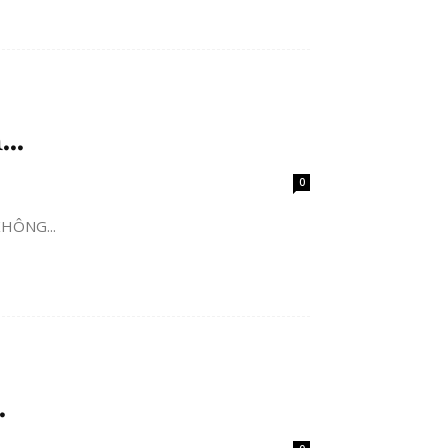
..
0
HÔNG...
.