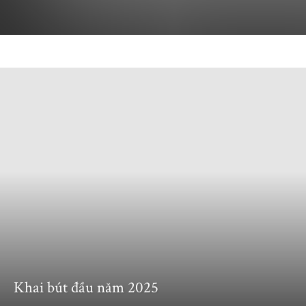
Ngôn ngữ lập trình C#
Nhạc
Những bức thư tình
Sức khoẻ
Sức khoẻ tâm thần
Thiền
Thơ - Nguy
Tin giải trí
Tin tức 4.0
Tình yêu
Trí tuệ cảm xúc
Wordpress
Khai bút đầu năm 2025