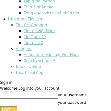
Lập trình Python
Trí tuệ nhân tạo
Tổng quan về trí tuệ nhân tạo
Ứng dụng Tiện ích
Tin tức tổng hợp
Tin tức Việt Nam
Tin Quốc Tế
Tin tức 4.0
AI Agent
AI Agent tư vấn luật Việt Nam
Xem tử vi bằng AI
Books Online
HeartHeal App :)
Sign in
Welcome!
Log into your account
your username
your password