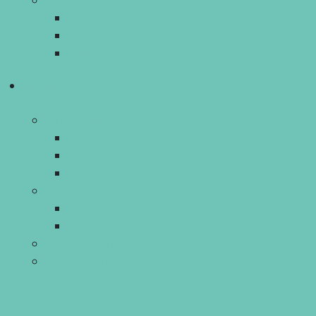
Lập trình
Lập trình Python
Trí tuệ nhân tạo
Tổng quan về trí tuệ nhân tạo
Ứng dụng Tiện ích
Tin tức tổng hợp
Tin tức Việt Nam
Tin Quốc Tế
Tin tức 4.0
AI Agent
AI Agent tư vấn luật Việt Nam
Xem tử vi bằng AI
Books Online
HeartHeal App :)