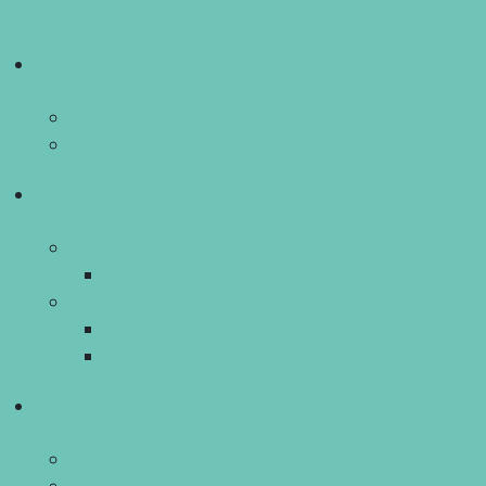
Về cafe sách
Cafe Ofline Map
Cafe Online
Thiền và Sống Chậm
Sách
Books
Thiền
Các bài viết của sư thầy
Pháp thoại thầy Thích Nhất Hạnh
Khoá học
Cơ bản về Khoa học máy tính