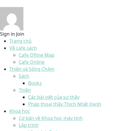
Sign in
Join
Trang chủ
Về cafe sách
Cafe Ofline Map
Cafe Online
Thiền và Sống Chậm
Sách
Books
Thiền
Các bài viết của sư thầy
Pháp thoại thầy Thích Nhất Hạnh
Khoá học
Cơ bản về Khoa học máy tính
Lập trình