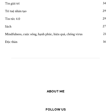
34
Tin giải trí
29
Trí tuệ nhân tạo
29
Tin tức 4.0
27
Sách
21
Mindfulness, cuộc sống, hạnh phúc, hiệu quả, chống virus
16
Độc thân
ABOUT ME
FOLLOW US