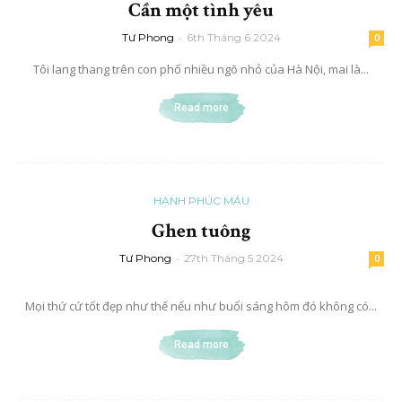
Cần một tình yêu
Tư Phong
-
6th Tháng 6 2024
0
Tôi lang thang trên con phố nhiều ngõ nhỏ của Hà Nội, mai là...
Read more
HẠNH PHÚC MÁU
Ghen tuông
Tư Phong
-
27th Tháng 5 2024
0
Mọi thứ cứ tốt đẹp như thế nếu như buổi sáng hôm đó không có...
Read more