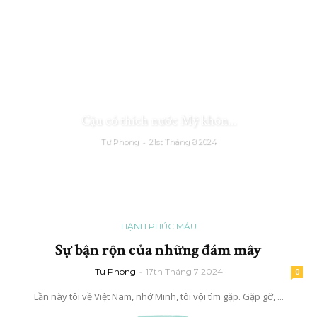
Cậu có thích nước Mỹ khôn...
-
Tư Phong
21st Tháng 8 2024
HẠNH PHÚC MÁU
Sự bận rộn của những đám mây
Tư Phong
-
17th Tháng 7 2024
0
Lần này tôi về Việt Nam, nhớ Minh, tôi vội tìm gặp. Gặp gỡ, ...