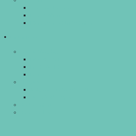
Lập trình
Lập trình Python
Trí tuệ nhân tạo
Tổng quan về trí tuệ nhân tạo
Ứng dụng Tiện ích
Tin tức tổng hợp
Tin tức Việt Nam
Tin Quốc Tế
Tin tức 4.0
AI Agent
AI Agent tư vấn luật Việt Nam
Xem tử vi bằng AI
Books Online
HeartHeal App :)