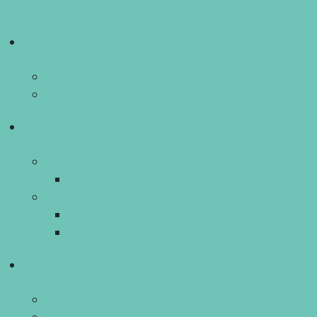
Về cafe sách
Cafe Ofline Map
Cafe Online
Thiền và Sống Chậm
Sách
Books
Thiền
Các bài viết của sư thầy
Pháp thoại thầy Thích Nhất Hạnh
Khoá học
Cơ bản về Khoa học máy tính