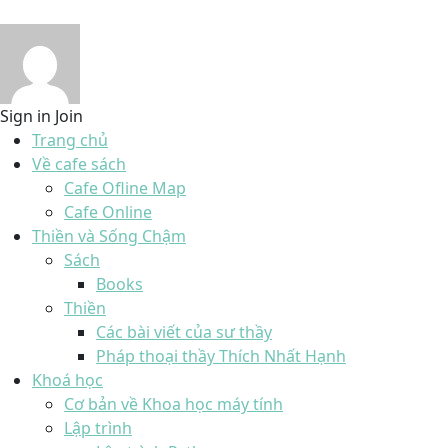
Sign in
Join
Trang chủ
Về cafe sách
Cafe Ofline Map
Cafe Online
Thiền và Sống Chậm
Sách
Books
Thiền
Các bài viết của sư thầy
Pháp thoại thầy Thích Nhất Hạnh
Khoá học
Cơ bản về Khoa học máy tính
Lập trình