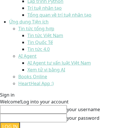
Lập trình Python
Trí tuệ nhân tạo
Tổng quan về trí tuệ nhân tạo
Ứng dụng Tiện ích
Tin tức tổng hợp
Tin tức Việt Nam
Tin Quốc Tế
Tin tức 4.0
AI Agent
AI Agent tư vấn luật Việt Nam
Xem tử vi bằng AI
Books Online
HeartHeal App :)
Sign in
Welcome!
Log into your account
your username
your password