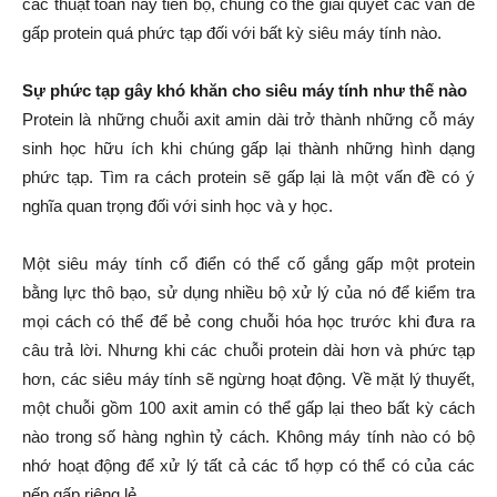
các thuật toán này tiến bộ, chúng có thể giải quyết các vấn đề
gấp protein quá phức tạp đối với bất kỳ siêu máy tính nào.
Sự phức tạp gây khó khăn cho siêu máy tính như thế nào
Protein là những chuỗi axit amin dài trở thành những cỗ máy
sinh học hữu ích khi chúng gấp lại thành những hình dạng
phức tạp. Tìm ra cách protein sẽ gấp lại là một vấn đề có ý
nghĩa quan trọng đối với sinh học và y học.
Một siêu máy tính cổ điển có thể cố gắng gấp một protein
bằng lực thô bạo, sử dụng nhiều bộ xử lý của nó để kiểm tra
mọi cách có thể để bẻ cong chuỗi hóa học trước khi đưa ra
câu trả lời. Nhưng khi các chuỗi protein dài hơn và phức tạp
hơn, các siêu máy tính sẽ ngừng hoạt động. Về mặt lý thuyết,
một chuỗi gồm 100 axit amin có thể gấp lại theo bất kỳ cách
nào trong số hàng nghìn tỷ cách. Không máy tính nào có bộ
nhớ hoạt động để xử lý tất cả các tổ hợp có thể có của các
nếp gấp riêng lẻ.