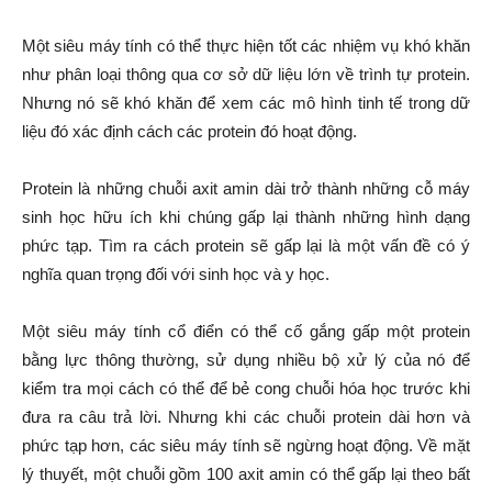
Một siêu máy tính có thể thực hiện tốt các nhiệm vụ khó khăn
như phân loại thông qua cơ sở dữ liệu lớn về trình tự protein.
Nhưng nó sẽ khó khăn để xem các mô hình tinh tế trong dữ
liệu đó xác định cách các protein đó hoạt động.
Protein là những chuỗi axit amin dài trở thành những cỗ máy
sinh học hữu ích khi chúng gấp lại thành những hình dạng
phức tạp. Tìm ra cách protein sẽ gấp lại là một vấn đề có ý
nghĩa quan trọng đối với sinh học và y học.
Một siêu máy tính cổ điển có thể cố gắng gấp một protein
bằng lực thông thường, sử dụng nhiều bộ xử lý của nó để
kiểm tra mọi cách có thể để bẻ cong chuỗi hóa học trước khi
đưa ra câu trả lời. Nhưng khi các chuỗi protein dài hơn và
phức tạp hơn, các siêu máy tính sẽ ngừng hoạt động. Về mặt
lý thuyết, một chuỗi gồm 100 axit amin có thể gấp lại theo bất