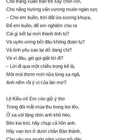
Cho trăng xuân tràn trề say chới với,
Cho nắng hường vấn vương muôn ngàn sợi;
– Cho em buồn, trời đất ứa sương khuya,
Để em buồn, để em nghiệm cho ra
Cái gì kết lại mới thành tinh tú?
Và uyên ương bởi đâu không đoàn tụ?
Và tình yêu sao lại dở dang chi?
Và vì đâu, gió gọi giật lời đi?
– Lời đi qua một chiều trong kẽ lá,
Một mùi thơm mới nửa lừng sa ngã,
Anh nếm rồi ý vị của làn mơ?
Lệ Kiều ơi! Em còn giữ ý thơ
Trong đôi mắt mùa thu trong leo lẻo,
Ở xa xôi lặng nhìn anh khô héo.
Bên kia trời, hãy chụp cả hồn anh.
Hãy van lơn ở dưới chân Bàn thành,
Cho yêu ma muôn năm vùng trở dậy,