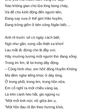
Náo không gian cho lửa lòng bùng cháy,
Và để cho kinh động đến người tiên,
Đang say sưa ở thế giới Hão huyền,
Đang trửng giỡn ở bên sông Ngân biếc…
Anh rõ trước sẽ có ngày cách biệt,
Ngó như gần, song vẫn thiệt xa khơi!
Lau mắt đi, đừng cho lệ đầy vơi.
Hãy mường tượng một người thơ đang sống
Trong im lìm, lẻ loi trong dãy động.
– Cũng hình như, em hỡi! động Huyền Không
Mà đêm nghe tiếng khóc ở đáy lòng,
Ở trong phổi, trong tim, trong hồn nữa.
Em cố nghĩ ra một chiều vàng úa,
Lá trên cành héo hắt, gió ngừng ru:
“Một mối tình nức nở giữa âm u,
“Một hồn đau rã lần theo hương khói,