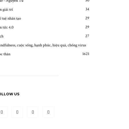
50
ơ - Nguyễn Tư
34
n giải trí
29
í tuệ nhân tạo
29
n tức 4.0
27
ch
ndfulness, cuộc sống, hạnh phúc, hiệu quả, chống virus
16
21
c thân
OLLOW US