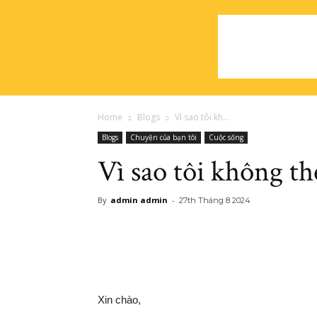
Home
Blogs
Vì sao tôi kh...
Blogs
Chuyện của bạn tôi
Cuộc sống
Vì sao tôi không t
By
admin admin
-
27th Tháng 8 2024
Xin chào,