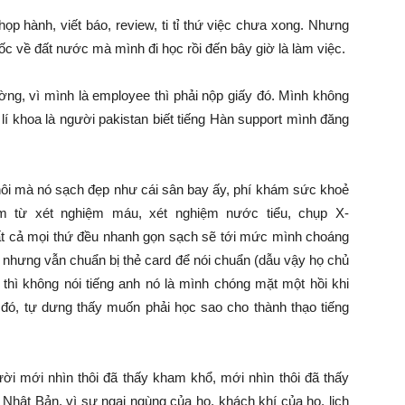
họp hành, viết báo, review, ti tỉ thứ việc chưa xong. Nhưng
c về đất nước mà mình đi học rồi đến bây giờ là làm việc.
ờng, vì mình là employee thì phải nộp giấy đó. Mình không
lí khoa là người pakistan biết tiếng Hàn support mình đăng
 thôi mà nó sạch đẹp như cái sân bay ấy, phí khám sức khoẻ
m từ xét nghiệm máu, xét nghiệm nước tiểu, chụp X-
ất cả mọi thứ đều nhanh gọn sạch sẽ tới mức mình choáng
nh nhưng vẫn chuẩn bị thẻ card để nói chuẩn (dẫu vậy họ chủ
 thì không nói tiếng anh nó là mình chóng mặt một hồi khi
ì đó, tự dưng thấy muốn phải học sao cho thành thạo tiếng
i mới nhìn thôi đã thấy kham khổ, mới nhìn thôi đã thấy
 Nhật Bản, vì sự ngại ngùng của họ, khách khí của họ, lịch