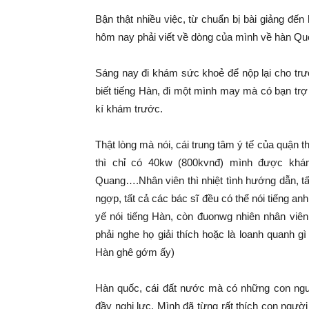
Bận thật nhiều việc, từ chuẩn bị bài giảng đến 
hôm nay phải viết về dòng của mình về hàn Quố
Sáng nay đi khám sức khoẻ để nộp lại cho trư
biết tiếng Hàn, đi một mình may mà có bạn trợ 
kí khám trước.
Thật lòng mà nói, cái trung tâm ý tế của quận
thì chỉ có 40kw (800kvnđ) mình được khá
Quang….Nhân viên thì nhiệt tình hướng dẫn, t
ngợp, tất cả các bác sĩ đều có thể nói tiếng a
yế nói tiếng Hàn, còn đuonwg nhiên nhân viên
phải nghe họ giải thích hoặc là loanh quanh g
Hàn ghê gớm ấy)
Hàn quốc, cái đất nước mà có những con ngườ
đầy nghị lực. Mình đã từng rất thích con người