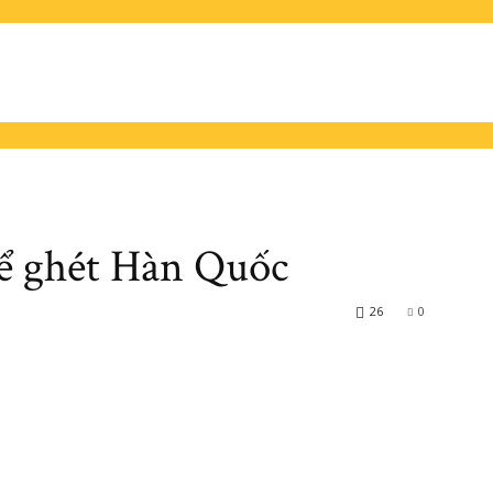
hể ghét Hàn Quốc
26
0