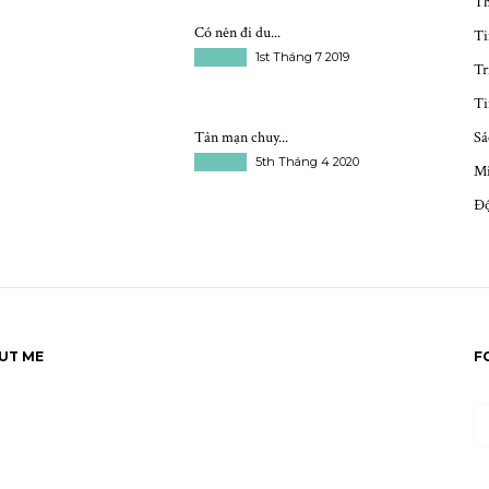
Th
Có nên đi du...
Ti
Du học
1st Tháng 7 2019
Tr
Ti
Tản mạn chuy...
Sá
Du học
5th Tháng 4 2020
Mi
Độ
UT ME
F