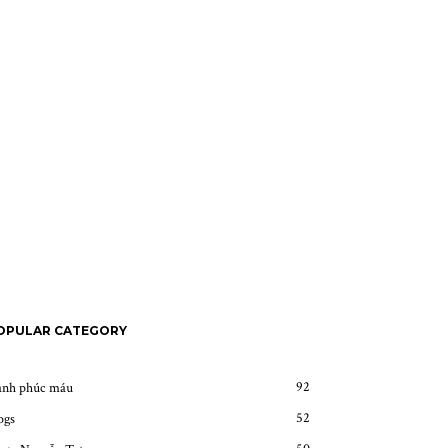
OPULAR CATEGORY
92
nh phúc máu
52
ogs