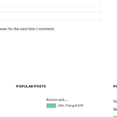
wser for the next time I comment.
POPULAR POSTS
P
Review sách ...
Hạ
Sách
20th Tháng 8 2019
Bl