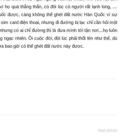
ì họ quá thẳng thắn, có đôi lúc có người rất lạnh lùng, …
uốc được, càng không thể ghét đất nước Hàn Quốc vì sự
 sim card điện thoại, nhưng đi đường bị lạc chỉ cần hỏi một
 nhưng có ai chỉ đường thì là đưa mình tới tận nơi…họ luôn
 ngạc nhiên. Ôi cuộc đời, đôi lúc phải thốt lên như thế, dù
ưa bao giờ có thể ghét đất nước này được.
Next article